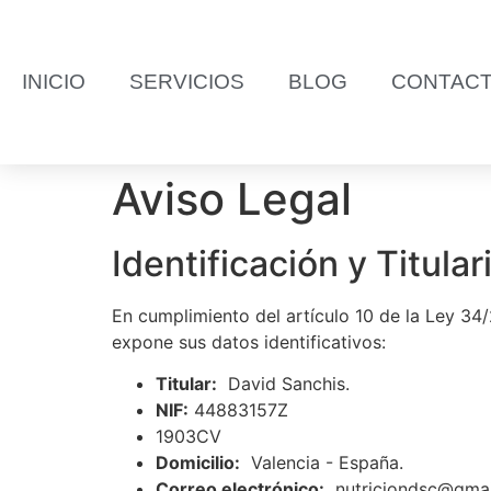
INICIO
SERVICIOS
BLOG
CONTAC
Aviso Legal
Identificación y Titula
En cumplimiento del artículo 10 de la Ley 34/
expone sus datos identificativos:
Titular:
David Sanchis.
NIF:
44883157Z
1903CV
Domicilio:
Valencia - España.
Correo electrónico:
nutriciondsc@gmai